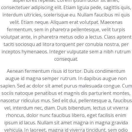
asperiores repellat. Lorem ipsum dolor sit amet,
consectetuer adipiscing elit. Etiam ligula pede, sagittis quis,
interdum ultricies, scelerisque eu. Nullam faucibus mi quis
velit. Etiam neque. Aliquam erat volutpat. Maecenas
fermentum, sem in pharetra pellentesque, velit turpis
volutpat ante, in pharetra metus odio a lectus. Class aptent
taciti sociosqu ad litora torquent per conubia nostra, per
inceptos hymenaeos. Integer vulputate sem a nibh rutrum
consequat.
Aenean fermentum risus id tortor. Duis condimentum
augue id magna semper rutrum. In dapibus augue non
sapien. Sed ac dolor sit amet purus malesuada congue. Cum
sociis natoque penatibus et magnis dis parturient montes,
nascetur ridiculus mus. Sed elit dui, pellentesque a, faucibus
vel, interdum nec, diam. Duis bibendum, lectus ut viverra
rhoncus, dolor nunc faucibus libero, eget facilisis enim
ipsum id lacus. Nullam sit amet magna in magna gravida
vehicula. In laoreet, magna id viverra tincidunt, sem odio