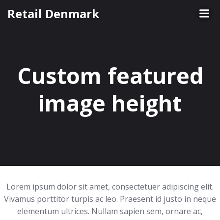
Videre
Retail Denmark
til
indhold
Custom featured
image height
Lorem ipsum dolor sit amet, consectetuer adipiscing elit.
Vivamus porttitor turpis ac leo. Praesent id justo in neque
elementum ultrices. Nullam sapien sem, ornare ac,