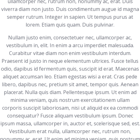
ullamcorper nec, rutrum non, nonummy ac, erat. Duis
viverra diam non justo. Duis condimentum augue id magna
semper rutrum. Integer in sapien. Ut tempus purus at
lorem. Etiam quis quam. Duis pulvinar.
Nullam justo enim, consectetuer nec, ullamcorper ac,
vestibulum in, elit. In enim a arcu imperdiet malesuada.
Curabitur vitae diam non enim vestibulum interdum.
Praesent id justo in neque elementum ultrices. Fusce tellus
odio, dapibus id fermentum quis, suscipit id erat. Maecenas
aliquet accumsan leo. Etiam egestas wisi a erat. Cras pede
libero, dapibus nec, pretium sit amet, tempor quis. Aenean
placerat. Nulla quis diam. Pellentesque ipsum. Ut enim ad
minima veniam, quis nostrum exercitationem ullam
corporis suscipit laboriosam, nisi ut aliquid ex ea commodi
consequatur? Fusce aliquam vestibulum ipsum. Donec
ipsum massa, ullamcorper in, auctor et, scelerisque sed, est.
Vestibulum erat nulla, ullamcorper nec, rutrum non,
nonummy ac, erat. Ut enim ad minima veniam, quis nostrum