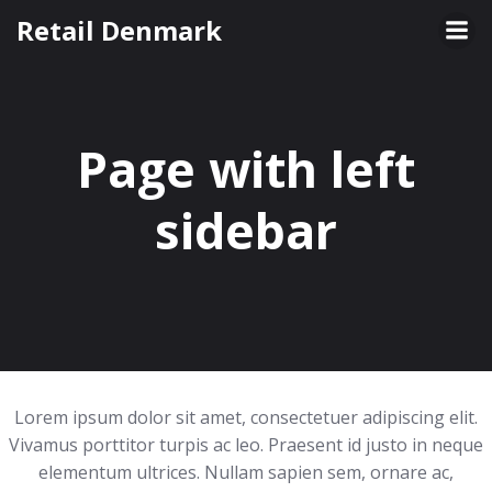
Videre
Retail Denmark
til
indhold
Page with left
sidebar
Lorem ipsum dolor sit amet, consectetuer adipiscing elit.
Vivamus porttitor turpis ac leo. Praesent id justo in neque
elementum ultrices. Nullam sapien sem, ornare ac,