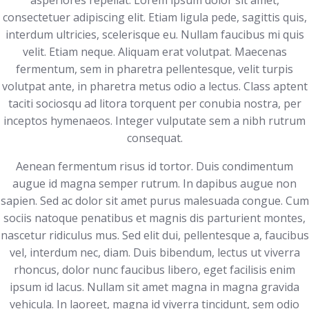
asperiores repellat. Lorem ipsum dolor sit amet,
consectetuer adipiscing elit. Etiam ligula pede, sagittis quis,
interdum ultricies, scelerisque eu. Nullam faucibus mi quis
velit. Etiam neque. Aliquam erat volutpat. Maecenas
fermentum, sem in pharetra pellentesque, velit turpis
volutpat ante, in pharetra metus odio a lectus. Class aptent
taciti sociosqu ad litora torquent per conubia nostra, per
inceptos hymenaeos. Integer vulputate sem a nibh rutrum
consequat.
Aenean fermentum risus id tortor. Duis condimentum
augue id magna semper rutrum. In dapibus augue non
sapien. Sed ac dolor sit amet purus malesuada congue. Cum
sociis natoque penatibus et magnis dis parturient montes,
nascetur ridiculus mus. Sed elit dui, pellentesque a, faucibus
vel, interdum nec, diam. Duis bibendum, lectus ut viverra
rhoncus, dolor nunc faucibus libero, eget facilisis enim
ipsum id lacus. Nullam sit amet magna in magna gravida
vehicula. In laoreet, magna id viverra tincidunt, sem odio