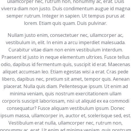
ullamcorper nec, rutrum non, nonummy ac, erat. Duis
viverra diam non justo. Duis condimentum augue id magna
semper rutrum. Integer in sapien. Ut tempus purus at
lorem. Etiam quis quam. Duis pulvinar.
Nullam justo enim, consectetuer nec, ullamcorper ac,
vestibulum in, elit. In enim a arcu imperdiet malesuada.
Curabitur vitae diam non enim vestibulum interdum.
Praesent id justo in neque elementum ultrices. Fusce tellus
odio, dapibus id fermentum quis, suscipit id erat. Maecenas
aliquet accumsan leo. Etiam egestas wisi a erat. Cras pede
libero, dapibus nec, pretium sit amet, tempor quis. Aenean
placerat. Nulla quis diam. Pellentesque ipsum. Ut enim ad
minima veniam, quis nostrum exercitationem ullam
corporis suscipit laboriosam, nisi ut aliquid ex ea commodi
consequatur? Fusce aliquam vestibulum ipsum. Donec
ipsum massa, ullamcorper in, auctor et, scelerisque sed, est.
Vestibulum erat nulla, ullamcorper nec, rutrum non,
nonummy ac, erat. Ut enim ad minima veniam, quis nostrum